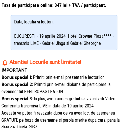
Taxa de participare online: 347 lei + TVA / participant.
Data, locatia si lectorii:
BUCURESTI - 19 aprilie 2024, Hotel Crowne Plaza**** -
transmis LIVE - Gabriel Jinga si Gabriel Gheorghe
Atentie! Locurile sunt limitate!
notifications
IMPORTANT
Bonus special 1:
Primiti prin e-mail prezentarile lectorilor.
Bonus special 2:
Primiti prin e-mail diploma de participare la
evenimentul RENTROP&STRATON.
Bonus special 3:
In plus, aveti acces gratuit sa vizualizati Video
Conferinta transmisa LIVE in data de 19 aprilie 2024.
Aceasta va putea fi revazuta dupa ce va avea loc, de asemenea
GRATUIT, pe baza de username si parola oferite dupa curs, pana la
data de 1 iunie 2024.