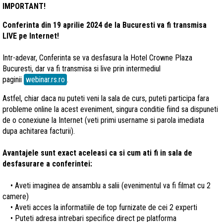
IMPORTANT!
Conferinta din 19 aprilie 2024 de la Bucuresti va fi transmisa
LIVE pe Internet!
Intr-adevar, Conferinta se va desfasura la Hotel Crowne Plaza
Bucuresti, dar va fi transmisa si live prin intermediul
paginii
webinar.rs.ro
.
Astfel, chiar daca nu puteti veni la sala de curs, puteti participa fara
probleme online la acest eveniment, singura conditie fiind sa dispuneti
de o conexiune la Internet (veti primi username si parola imediata
dupa achitarea facturii).
Avantajele sunt exact aceleasi ca si cum ati fi in sala de
desfasurare a conferintei:
• Aveti imaginea de ansamblu a salii (evenimentul va fi filmat cu 2
camere)
• Aveti acces la informatiile de top furnizate de cei 2 experti
• Puteti adresa intrebari specifice direct pe platforma