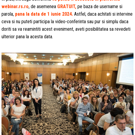
webinar.rs.ro
, de asemenea
GRATUIT,
pe baza de username si
parola,
pana la data de 1 iunie 2024.
Astfel, daca achitati si intervine
ceva si nu puteti participa la video-conferinta sau pur si simplu daca
doriti sa va reamintiti acest eveniment, aveti posibilitatea sa revedeti
ulterior pana la acesta data.